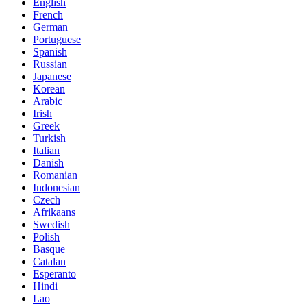
English
French
German
Portuguese
Spanish
Russian
Japanese
Korean
Arabic
Irish
Greek
Turkish
Italian
Danish
Romanian
Indonesian
Czech
Afrikaans
Swedish
Polish
Basque
Catalan
Esperanto
Hindi
Lao