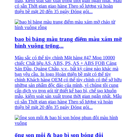
mẫu, kiểm soát sản xuất trong thời gian ngắn nhất. Mẫu
có sẵn Thời gian giao hàng Theo số lượng và hoàn
thiện bề mặt 20 đến 35 ngày Đóng gói...
bao bì bảng màu trang điểm màu xám mờ
hình vuông trống...
Màu sắc có thể tùy chỉnh Mặt hàng #47 Moq 10000
chiếc Chất liệu AS, ABS, PS, AS + ABS FOB Cảng
Sán Đầu, Quảng Châu, v.v., bất kỳ cảng nào khác mà
bạn yêu cầu. In logo Hoàn thiện bề mặt có thể tùy
chỉnh Khách hàng OEM có thể tùy chỉnh có thể sở hữu
những sản phẩm độc đáo của mình, vì chúng tôi cung
cấp dịch vụ trọn gói từ thiết kế bao bì, chế tạo khuôn
mẫu, kiểm soát sản xuất trong thời gian ngắn nhất. Mẫu
có sẵn Thời gian giao hàng Theo số lượng và hoàn
thiện bề mặt 20 đến 35 ngày Đóng gói...
ống son môi & bao bì son bóng đôi