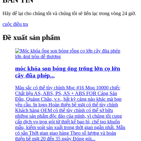
BẢN TIN
Hãy để lại cho chúng tôi và chúng tôi sẽ liên lạc trong vòng 24 giờ.
cuộc điều tra
Đề xuất sản phẩm
móc khóa son bóng ống trống lớn cọ lớn
cây đũa phép...
Màu sắc có thể tùy chỉnh Mục #16 Moq 10000 chiếc
Chất liệu AS, ABS, PS, AS + ABS FOB Cảng Sán
Đầu, Quảng Châu, v.v., bất kỳ cảng nào khác mà bạn
yêu cầu. In logo Hoàn thiện bề mặt có thể tùy chỉnh
Khách hàng OEM có thể tùy chỉnh có thể sở hữu
những sản phẩm độc đáo của mình, vì chúng tôi cung
cấp dịch vụ trọn gói từ thiết kế bao bì, chế tạo khuôn
mẫu, kiểm soát sản xuất trong thời gian ngắn nhất. Mẫu
có sẵn Thời gian giao hàng Theo số lượng và hoàn
thiện bề mặt 20 đến 35 ngày Đóng gói...