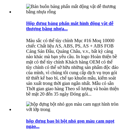
Hộp đựng bảng phấn mắt hình động vật dễ
thương bằng nhựa...
Màu sắc có thể tùy chỉnh Mục #16 Moq 10000
chiếc Chất liệu AS, ABS, PS, AS + ABS FOB
Cảng Sán Đầu, Quảng Châu, v.v., bất kỳ cảng
nào khác mà bạn yêu cầu. In logo Hoàn thiện bề
mặt có thể tùy chỉnh Khách hàng OEM có thể
tùy chỉnh có thể sở hữu những sản phẩm độc đáo
của mình, vì chúng tôi cung cấp dịch vụ trọn gói
từ thiết kế bao bì, chế tạo khuôn mẫu, kiểm soát
sản xuất trong thời gian ngắn nhất. Mẫu có sẵn
Thời gian giao hàng Theo số lượng và hoàn thiện
bề mặt 20 đến 35 ngày Đóng gói...
hộp đựng bao bì bột nhỏ gọn màu cam ngọt
ngào...