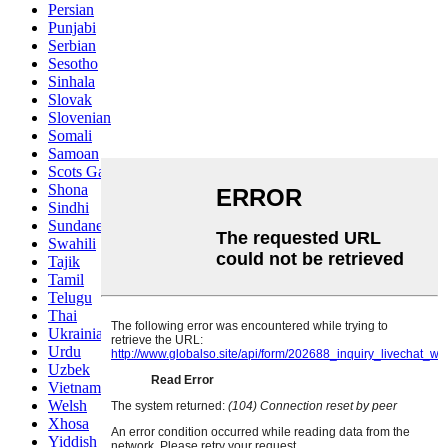
Persian
Punjabi
Serbian
Sesotho
Sinhala
Slovak
Slovenian
Somali
Samoan
Scots Gaelic
Shona
Sindhi
Sundanese
Swahili
Tajik
Tamil
Telugu
Thai
Ukrainian
Urdu
Uzbek
Vietnamese
Welsh
Xhosa
Yiddish