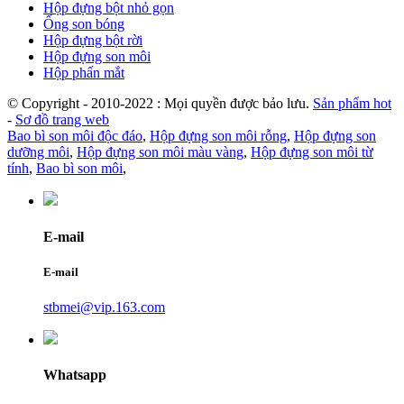
Hộp đựng bột nhỏ gọn
Ống son bóng
Hộp đựng bột rời
Hộp đựng son môi
Hộp phấn mắt
© Copyright - 2010-2022 : Mọi quyền được bảo lưu.
Sản phẩm hot
-
Sơ đồ trang web
Bao bì son môi độc đáo
,
Hộp đựng son môi rỗng
,
Hộp đựng son
dưỡng môi
,
Hộp đựng son môi màu vàng
,
Hộp đựng son môi từ
tính
,
Bao bì son môi
,
E-mail
E-mail
stbmei@vip.163.com
Whatsapp