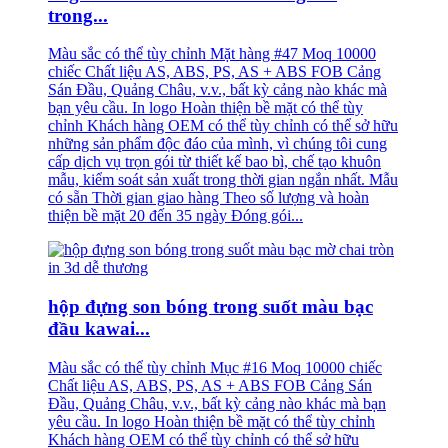
trong...
Màu sắc có thể tùy chỉnh Mặt hàng #47 Moq 10000
chiếc Chất liệu AS, ABS, PS, AS + ABS FOB Cảng
Sán Đầu, Quảng Châu, v.v., bất kỳ cảng nào khác mà
bạn yêu cầu. In logo Hoàn thiện bề mặt có thể tùy
chỉnh Khách hàng OEM có thể tùy chỉnh có thể sở hữu
những sản phẩm độc đáo của mình, vì chúng tôi cung
cấp dịch vụ trọn gói từ thiết kế bao bì, chế tạo khuôn
mẫu, kiểm soát sản xuất trong thời gian ngắn nhất. Mẫu
có sẵn Thời gian giao hàng Theo số lượng và hoàn
thiện bề mặt 20 đến 35 ngày Đóng gói...
hộp đựng son bóng trong suốt màu bạc
đầu kawai...
Màu sắc có thể tùy chỉnh Mục #16 Moq 10000 chiếc
Chất liệu AS, ABS, PS, AS + ABS FOB Cảng Sán
Đầu, Quảng Châu, v.v., bất kỳ cảng nào khác mà bạn
yêu cầu. In logo Hoàn thiện bề mặt có thể tùy chỉnh
Khách hàng OEM có thể tùy chỉnh có thể sở hữu