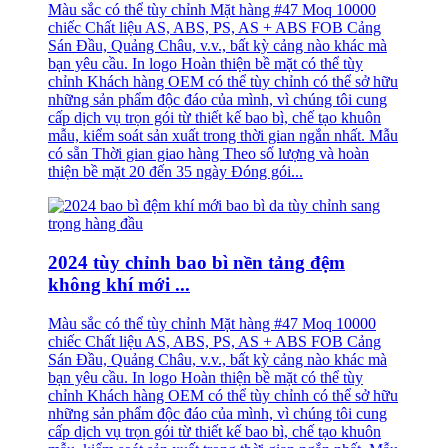
Màu sắc có thể tùy chỉnh Mặt hàng #47 Moq 10000
chiếc Chất liệu AS, ABS, PS, AS + ABS FOB Cảng
Sán Đầu, Quảng Châu, v.v., bất kỳ cảng nào khác mà
bạn yêu cầu. In logo Hoàn thiện bề mặt có thể tùy
chỉnh Khách hàng OEM có thể tùy chỉnh có thể sở hữu
những sản phẩm độc đáo của mình, vì chúng tôi cung
cấp dịch vụ trọn gói từ thiết kế bao bì, chế tạo khuôn
mẫu, kiểm soát sản xuất trong thời gian ngắn nhất. Mẫu
có sẵn Thời gian giao hàng Theo số lượng và hoàn
thiện bề mặt 20 đến 35 ngày Đóng gói...
2024 tùy chỉnh bao bì nền tảng đệm
không khí mới ...
Màu sắc có thể tùy chỉnh Mặt hàng #47 Moq 10000
chiếc Chất liệu AS, ABS, PS, AS + ABS FOB Cảng
Sán Đầu, Quảng Châu, v.v., bất kỳ cảng nào khác mà
bạn yêu cầu. In logo Hoàn thiện bề mặt có thể tùy
chỉnh Khách hàng OEM có thể tùy chỉnh có thể sở hữu
những sản phẩm độc đáo của mình, vì chúng tôi cung
cấp dịch vụ trọn gói từ thiết kế bao bì, chế tạo khuôn