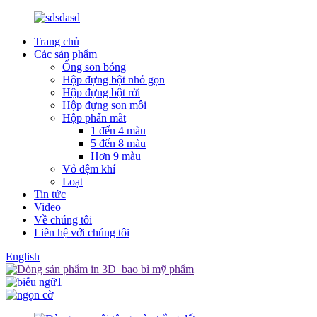
Trang chủ
Các sản phẩm
Ống son bóng
Hộp đựng bột nhỏ gọn
Hộp đựng bột rời
Hộp đựng son môi
Hộp phấn mắt
1 đến 4 màu
5 đến 8 màu
Hơn 9 màu
Vỏ đệm khí
Loạt
Tin tức
Video
Về chúng tôi
Liên hệ với chúng tôi
English