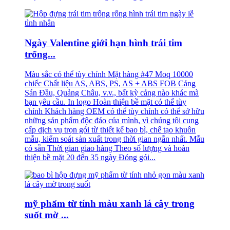
Ngày Valentine giới hạn hình trái tim
trống...
Màu sắc có thể tùy chỉnh Mặt hàng #47 Moq 10000
chiếc Chất liệu AS, ABS, PS, AS + ABS FOB Cảng
Sán Đầu, Quảng Châu, v.v., bất kỳ cảng nào khác mà
bạn yêu cầu. In logo Hoàn thiện bề mặt có thể tùy
chỉnh Khách hàng OEM có thể tùy chỉnh có thể sở hữu
những sản phẩm độc đáo của mình, vì chúng tôi cung
cấp dịch vụ trọn gói từ thiết kế bao bì, chế tạo khuôn
mẫu, kiểm soát sản xuất trong thời gian ngắn nhất. Mẫu
có sẵn Thời gian giao hàng Theo số lượng và hoàn
thiện bề mặt 20 đến 35 ngày Đóng gói...
mỹ phẩm từ tính màu xanh lá cây trong
suốt mờ ...