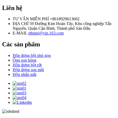
Liên hệ
TƯ VẤN MIỄN PHÍ
+8618929613602
ĐỊA CHỈ
59 Đường Kim Hoàn Tây, Khu công nghiệp Tấn
Nguyên, Quận Cận Bình, Thành phố Sán Đầu
E-MAIL
stbmei@vip.163.com
Các sản phẩm
Hộp đựng bột nhỏ gọn
Ống son bóng
Hộp đựng bột rời
Hộp đựng son môi
Hộp phấn mắt