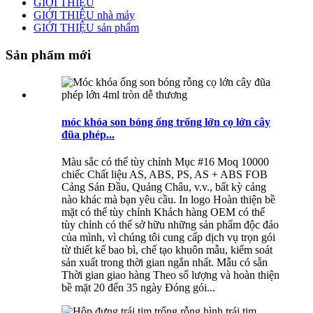
GIỚI THIỆU
GIỚI THIỆU nhà máy
GIỚI THIỆU sản phẩm
Sản phẩm mới
móc khóa son bóng ống trống lớn cọ lớn cây
đũa phép...
Màu sắc có thể tùy chỉnh Mục #16 Moq 10000
chiếc Chất liệu AS, ABS, PS, AS + ABS FOB
Cảng Sán Đầu, Quảng Châu, v.v., bất kỳ cảng
nào khác mà bạn yêu cầu. In logo Hoàn thiện bề
mặt có thể tùy chỉnh Khách hàng OEM có thể
tùy chỉnh có thể sở hữu những sản phẩm độc đáo
của mình, vì chúng tôi cung cấp dịch vụ trọn gói
từ thiết kế bao bì, chế tạo khuôn mẫu, kiểm soát
sản xuất trong thời gian ngắn nhất. Mẫu có sẵn
Thời gian giao hàng Theo số lượng và hoàn thiện
bề mặt 20 đến 35 ngày Đóng gói...