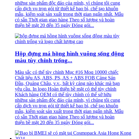
những sản phẩm độc đáo của mình, vì chúng tôi cung
cấp dịch vụ trọn gói từ thiết kế bao bì, chế tạo khuôn
mẫu, kiểm soát sản xuất trong thời gian ngắn nhất. Mẫu
có sẵn Thời gian giao hàng Theo số lượng và hoàn
thiện bề mặt 20 đến 35 ngày Đóng gói...
Hộp đựng má hồng hình vuông sống động
màu tùy chỉnh trống...
Màu sắc có thể tùy chỉnh Mục #16 Moq 10000 chiếc
Chất liệu AS, ABS, PS, AS + ABS FOB Cảng Sán
Đầu, Quảng Châu, v.v., bất kỳ cảng nào khác mà bạn
yêu cầu. In logo Hoàn thiện bề mặt có thể tùy chỉnh
Khách hàng OEM có thể tùy chỉnh có thể sở hữu
những sản phẩm độc đáo của mình, vì chúng tôi cung
cấp dịch vụ trọn gói từ thiết kế bao bì, chế tạo khuôn
mẫu, kiểm soát sản xuất trong thời gian ngắn nhất. Mẫu
có sẵn Thời gian giao hàng Theo số lượng và hoàn
thiện bề mặt 20 đến 35 ngày Đóng gói...