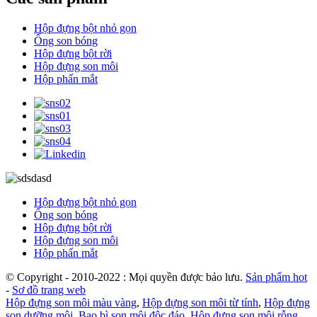
Hộp đựng bột nhỏ gọn
Ống son bóng
Hộp đựng bột rời
Hộp đựng son môi
Hộp phấn mắt
Hộp đựng bột nhỏ gọn
Ống son bóng
Hộp đựng bột rời
Hộp đựng son môi
Hộp phấn mắt
© Copyright - 2010-2022 : Mọi quyền được bảo lưu.
Sản phẩm hot
-
Sơ đồ trang web
Hộp đựng son môi màu vàng
,
Hộp đựng son môi từ tính
,
Hộp đựng
son dưỡng môi
,
Bao bì son môi độc đáo
,
Hộp đựng son môi rỗng
,