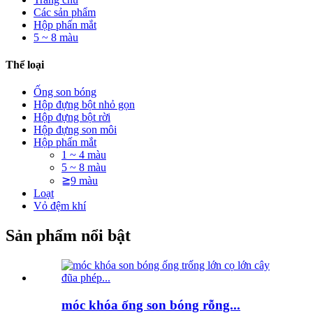
Các sản phẩm
Hộp phấn mắt
5 ~ 8 màu
Thể loại
Ống son bóng
Hộp đựng bột nhỏ gọn
Hộp đựng bột rời
Hộp đựng son môi
Hộp phấn mắt
1 ~ 4 màu
5 ~ 8 màu
≧9 màu
Loạt
Vỏ đệm khí
Sản phẩm nổi bật
móc khóa ống son bóng rỗng...