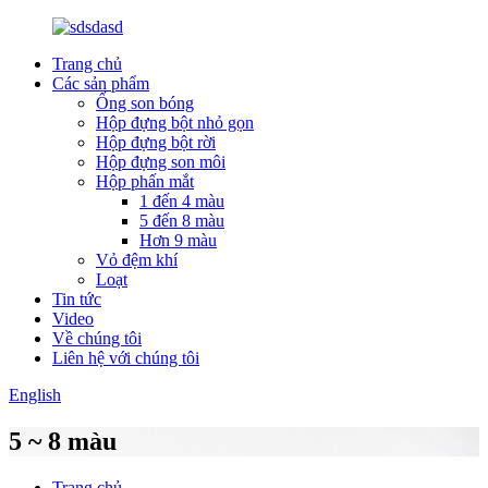
Trang chủ
Các sản phẩm
Ống son bóng
Hộp đựng bột nhỏ gọn
Hộp đựng bột rời
Hộp đựng son môi
Hộp phấn mắt
1 đến 4 màu
5 đến 8 màu
Hơn 9 màu
Vỏ đệm khí
Loạt
Tin tức
Video
Về chúng tôi
Liên hệ với chúng tôi
English
5 ~ 8 màu
Trang chủ