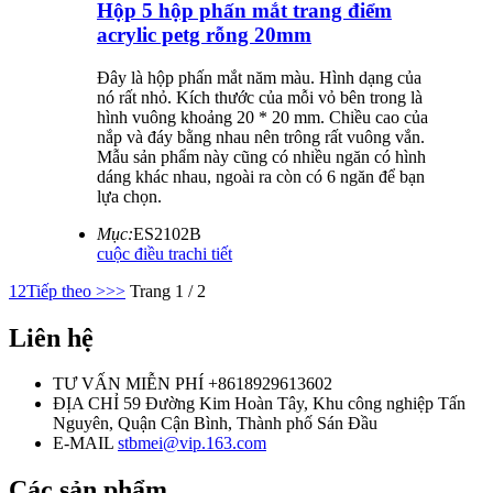
Hộp 5 hộp phấn mắt trang điểm
acrylic petg rỗng 20mm
Đây là hộp phấn mắt năm màu. Hình dạng của
nó rất nhỏ. Kích thước của mỗi vỏ bên trong là
hình vuông khoảng 20 * 20 mm. Chiều cao của
nắp và đáy bằng nhau nên trông rất vuông vắn.
Mẫu sản phẩm này cũng có nhiều ngăn có hình
dáng khác nhau, ngoài ra còn có 6 ngăn để bạn
lựa chọn.
Mục:
ES2102B
cuộc điều tra
chi tiết
1
2
Tiếp theo >
>>
Trang 1 / 2
Liên hệ
TƯ VẤN MIỄN PHÍ
+8618929613602
ĐỊA CHỈ
59 Đường Kim Hoàn Tây, Khu công nghiệp Tấn
Nguyên, Quận Cận Bình, Thành phố Sán Đầu
E-MAIL
stbmei@vip.163.com
Các sản phẩm